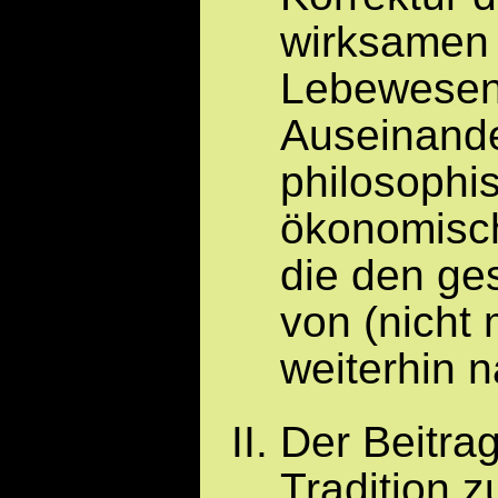
wirksamen 
Lebewesen 
Auseinande
philosophi
ökonomisc
die den ges
von (nicht
weiterhin n
Der Beitra
Tradition z