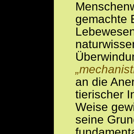
Menschenwü
gemachte E
Lebewesen
naturwissen
Überwindun
mechanist
an die Ane
tierischer 
Weise gewin
seine Grun
fundamenta