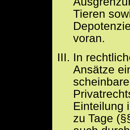
Ausgrenzu
Tieren so
Depotenzi
voran.
In rechtlic
Ansätze ei
scheinbar
Privatrech
Einteilung
zu Tage (§