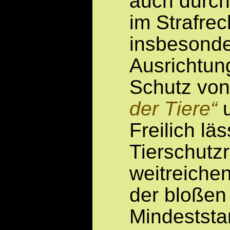
auch durc
im Strafrec
insbesonder
Ausrichtun
Schutz vo
der Tiere
u
Freilich lä
Tierschutz
weitreiche
der bloße
Mindeststa