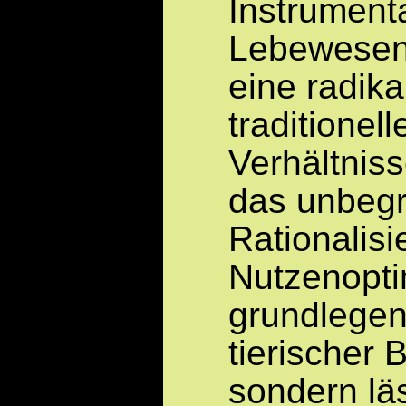
Instrumenta
Lebewesen
eine radik
traditionel
Verhältniss
das unbegr
Rationalis
Nutzenopti
grundlegen
tierischer 
sondern lä