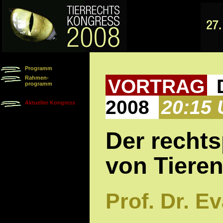
Programm
Rahmen-
VORTRAG
D
programm
2008
20:15 
Aktueller Kongress
Der rechts
von Tiere
Prof. Dr. E