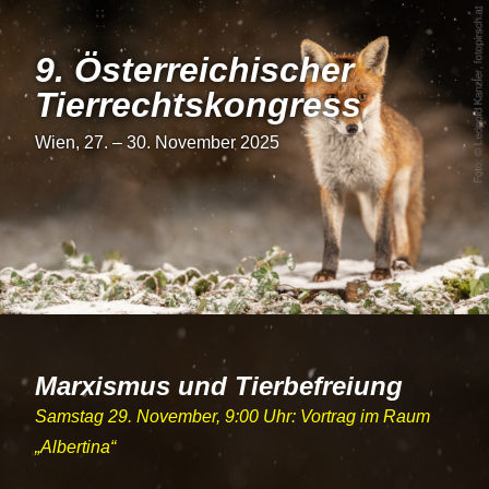
9. Österrei­chi­scher
Tier­rechts­kon­gress
Wien, 27. – 30. November 2025
Marxismus und Tierbefreiung
Samstag 29. November, 9:00 Uhr: Vortrag im Raum
Albertina