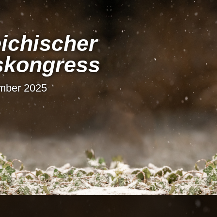
i­chi­scher
s­kon­gress
ember 2025