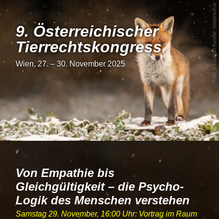
9. Österrei­chi­scher
Tier­rechts­kon­gress
Wien, 27. – 30. November 2025
Von Empathie bis
Gleichgültigkeit – die Psycho-
Logik des Menschen verstehen
Samstag 29. November, 16:00 Uhr: Vortrag im Raum