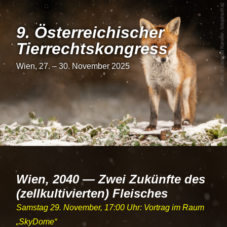
9. Österrei­chi­scher
Tier­rechts­kon­gress
Wien, 27. – 30. November 2025
Wien, 2040 — Zwei Zukünfte des
(zellkultivierten) Fleisches
Samstag 29. November, 17:00 Uhr: Vortrag im Raum
SkyDome