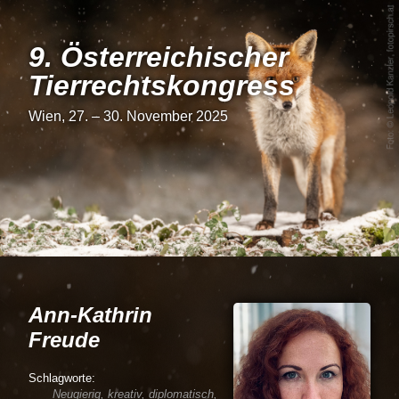
9. Österrei­chi­scher
Tier­rechts­kon­gress
Wien, 27. – 30. November 2025
Ann-Kathrin
Freude
Neugierig, kreativ, diplomatisch,