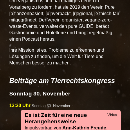
Um Veganismus und nachhaltiges Leben in
Vorarlberg zu fördern, hat sie 2019 den Verein Pure
[p]flanzenbasiert, [u]nverpackt, [r]egional, [e]thisch-fair
mitgegründet. Der Verein organisiert vegane-zero-
waste-Events, verwaltet den pure.GUIDE, berädt
Gastronomie und Hotellerie und bringt regelmäßig
einen Podcast heraus.
Ihre Mission ist es, Probleme zu erkennen und
Lösungen zu finden, um die Welt für Tiere und
Menschen besser zu machen.
Beiträge am Tierrechtskongress
Sonntag 30. November
13:30 Uhr
Sonntag 30. November
Es ist Zeit für eine neue
Herangehensweise
Impulsvortrag von
Ann-Kathrin Freude
,