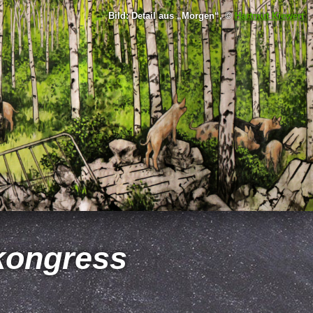
Bild: Detail aus
Morgen
, ©
Hartmut Kiewert
skongress