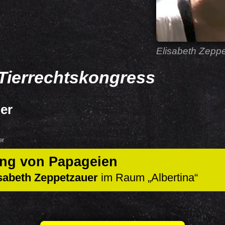
Elisabeth Zepp
Tierrechtskongress
ber
er
ng von Papageien
sabeth Zeppetzauer
im Raum
Albertina