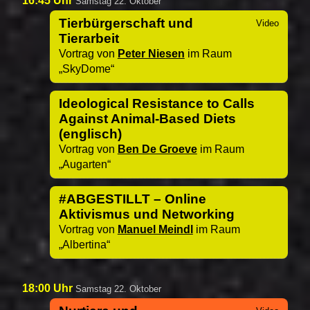
16:45 Uhr
Samstag 22. Oktober
Tierbürgerschaft und
Tierarbeit
Vortrag von
Peter Niesen
im Raum
SkyDome
Ideological Resistance to Calls
Against Animal-Based Diets
(englisch)
Vortrag von
Ben De Groeve
im Raum
Augarten
#ABGESTILLT – Online
Aktivismus und Networking
Vortrag von
Manuel Meindl
im Raum
Albertina
18:00 Uhr
Samstag 22. Oktober