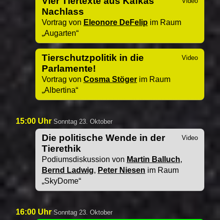
Vier Tiertexte aus Kafkas
Nachlass
Vortrag von
Eleonore DeFelip
im Raum
Augarten
Tierschutzpolitik in die
Parlamente!
Vortrag von
Cosma Stöger
im Raum
Albertina
15:00 Uhr
Sonntag 23. Oktober
Die politische Wende in der
Tierethik
Podiumsdiskussion von
Martin Balluch
,
Bernd Ladwig
,
Peter Niesen
im Raum
SkyDome
16:00 Uhr
Sonntag 23. Oktober