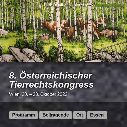
Bild: Detail aus
Morgen
, ©
Hartmut Kiewert
8. Österreichischer
Tierrechtskongress
Wien, 20. – 23. Oktober 2022
Programm
Beitragende
Ort
Essen