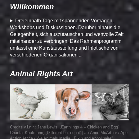
Willkommen
Dreieinhalb Tage mit spannenden Vorträgen,
Workshops und Diskussionen. Darüber hinaus die
Gelegenheit, sich auszutauschen und wertvolle Zeit
miteinander zu verbringen. Das Rahmenprogramm
umfasst eine Kunstausstellung und Infotische von
verschiedenen Organisationen ...
Animal Rights Art
Credits v.l.n.r.: Jane Lewis,
Earthlings 4 – Chicken and Egg
|
Chantal Kaufmann,
Different but equal
| Jo-Anne McArthur / Ape
Action Africa / We Animals Media,
Pikin and Appolinaire
,