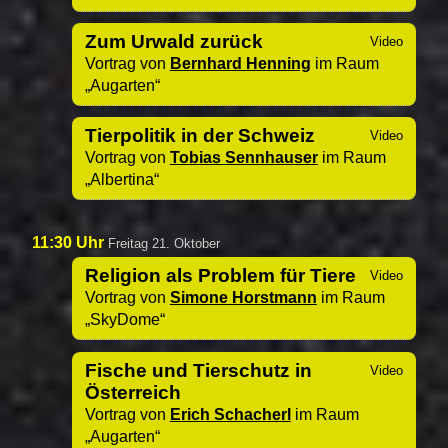
Zum Urwald zurück
Vortrag von
Bernhard Henning
im Raum
Augarten
Tierpolitik in der Schweiz
Vortrag von
Tobias Sennhauser
im Raum
Albertina
11:30 Uhr
Freitag 21. Oktober
Religion als Problem für Tiere
Vortrag von
Simone Horstmann
im Raum
SkyDome
Fische und Tierschutz in
Österreich
Vortrag von
Erich Schacherl
im Raum
Augarten