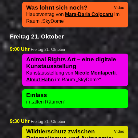
Was lohnt sich noch?
Hauptvortrag von
Mara-Daria Cojocaru
im
Raum
SkyDome
Freitag 21. Oktober
9:00 Uhr
Freitag 21. Oktober
Animal Rights Art – eine digitale
Kunstausstellung
Kunstausstellung von
Nicole Montaperti
,
Almut Hahn
im Raum
SkyDome
Einlass
in
allen Räumen
9:30 Uhr
Freitag 21. Oktober
Wildtierschutz zwischen