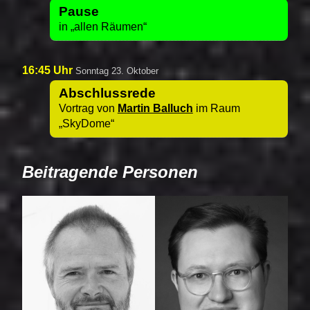
Pause
in
allen Räumen
16:45 Uhr
Sonntag 23. Oktober
Abschlussrede
Vortrag von
Martin Balluch
im Raum
SkyDome
Beitragende Personen