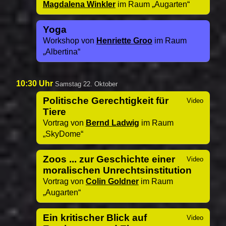
Magdalena Winkler
im Raum
Augarten
Yoga
Workshop von
Henriette Groo
im Raum
Albertina
10:30 Uhr
Samstag 22. Oktober
Politische Gerechtigkeit für
Tiere
Vortrag von
Bernd Ladwig
im Raum
SkyDome
Zoos ... zur Geschichte einer
moralischen Unrechtsinstitution
Vortrag von
Colin Goldner
im Raum
Augarten
Ein kritischer Blick auf