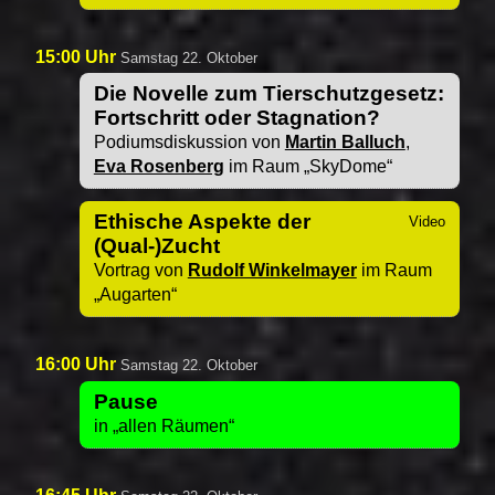
15:00 Uhr
Samstag 22. Oktober
Die Novelle zum Tierschutzgesetz:
Fortschritt oder Stagnation?
Podiumsdiskussion von
Martin Balluch
,
Eva Rosenberg
im Raum
SkyDome
Ethische Aspekte der
(Qual-)Zucht
Vortrag von
Rudolf Winkelmayer
im Raum
Augarten
16:00 Uhr
Samstag 22. Oktober
Pause
in
allen Räumen