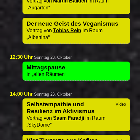
Vortrag von
Martin Balluch
im Raum
Augarten
Der neue Geist des Veganismus
Vortrag von
Tobias Rein
im Raum
Albertina
12:30 Uhr
Sonntag 23. Oktober
Mittagspause
in
allen Räumen
14:00 Uhr
Sonntag 23. Oktober
Selbstempathie und
Resilienz im Aktivismus
Vortrag von
Saam Faradji
im Raum
SkyDome