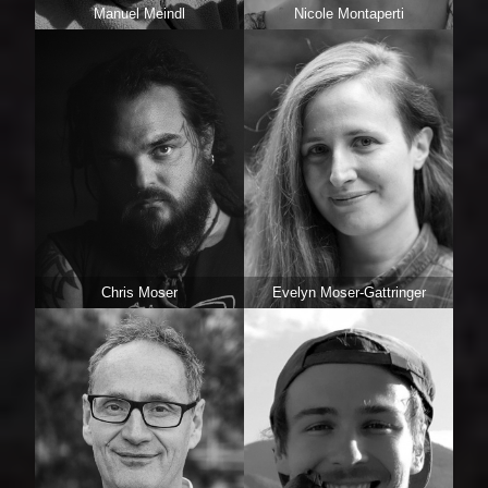
Manuel Meindl
Nicole Montaperti
Chris Moser
Evelyn Moser-Gattringer