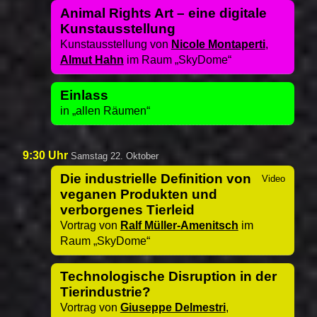
Animal Rights Art – eine digitale
Kunstausstellung
Kunstausstellung von
Nicole Montaperti
,
Almut Hahn
im Raum
SkyDome
Einlass
in
allen Räumen
9:30 Uhr
Samstag 22. Oktober
Die industrielle Definition von
veganen Produkten und
verborgenes Tierleid
Vortrag von
Ralf Müller-Amenitsch
im
Raum
SkyDome
Technologische Disruption in der
Tierindustrie?
Vortrag von
Giuseppe Delmestri
,