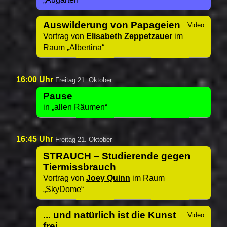
Auswilderung von Papageien
Vortrag von
Elisabeth Zeppetzauer
im
Raum
Albertina
16:00 Uhr
Freitag 21. Oktober
Pause
in
allen Räumen
16:45 Uhr
Freitag 21. Oktober
STRAUCH – Studierende gegen
Tiermissbrauch
Vortrag von
Joey Quinn
im Raum
SkyDome
... und natürlich ist die Kunst
frei ...