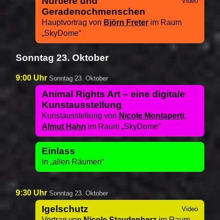
Nurtiere und
Geradenochmenschen
Hauptvortrag von
Björn Freter
im Raum
SkyDome
Sonntag 23. Oktober
9:00 Uhr
Sonntag 23. Oktober
Animal Rights Art – eine digitale
Kunstausstellung
Kunstausstellung von
Nicole Montaperti
,
Almut Hahn
im Raum
SkyDome
Einlass
in
allen Räumen
9:30 Uhr
Sonntag 23. Oktober
Igelschutz
Vortrag von
Nicole Staudenherz
im Raum