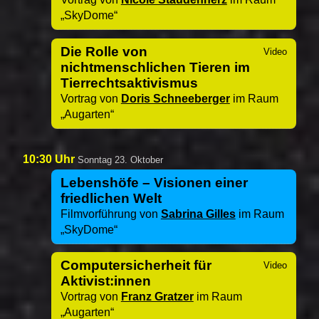
SkyDome
Die Rolle von
nichtmenschlichen Tieren im
Tierrechtsaktivismus
Vortrag von
Doris Schneeberger
im Raum
Augarten
10:30 Uhr
Sonntag 23. Oktober
Lebenshöfe – Visionen einer
friedlichen Welt
Filmvorführung von
Sabrina Gilles
im Raum
SkyDome
Computersicherheit für
Aktivist:innen
Vortrag von
Franz Gratzer
im Raum
Augarten