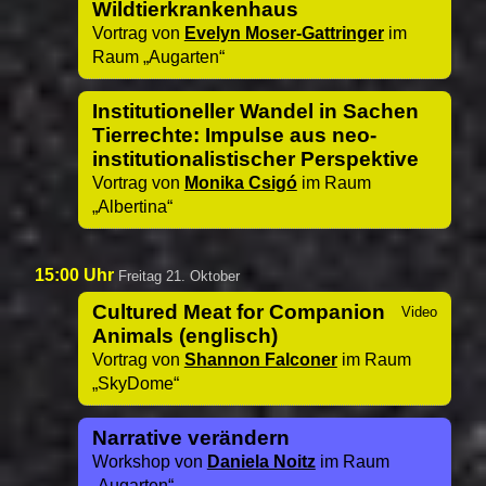
Wildtierkrankenhaus
Vortrag von
Evelyn Moser-Gattringer
im
Raum
Augarten
Institutioneller Wandel in Sachen
Tierrechte: Impulse aus neo-
institutionalistischer Perspektive
Vortrag von
Monika Csigó
im Raum
Albertina
15:00 Uhr
Freitag 21. Oktober
Cultured Meat for Companion
Animals (englisch)
Vortrag von
Shannon Falconer
im Raum
SkyDome
Narrative verändern
Workshop von
Daniela Noitz
im Raum
Augarten