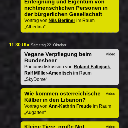
Enteignung und Eigentum von
nichtmenschlichen Personen in
der bürgerlichen Gesellschaft
Vortrag von
Nils Berliner
im Raum
Albertina
11:30 Uhr
Samstag 22. Oktober
Vegane Verpflegung beim
Bundesheer
Podiumsdiskussion von
Roland Faltejsek
,
Ralf Müller-Amenitsch
im Raum
SkyDome
Wie kommen österreichische
Kälber in den Libanon?
Vortrag von
Ann-Kathrin Freude
im Raum
Augarten
Kleine Tiere, große Not