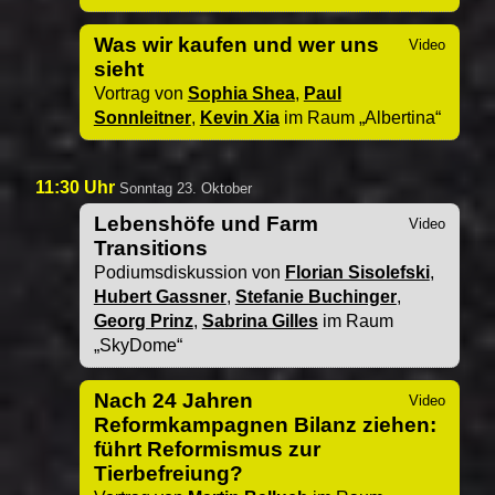
Was wir kaufen und wer uns
sieht
Vortrag von
Sophia Shea
,
Paul
Sonnleitner
,
Kevin Xia
im Raum
Albertina
11:30 Uhr
Sonntag 23. Oktober
Lebenshöfe und Farm
Transitions
Podiumsdiskussion von
Florian Sisolefski
,
Hubert Gassner
,
Stefanie Buchinger
,
Georg Prinz
,
Sabrina Gilles
im Raum
SkyDome
Nach 24 Jahren
Reformkampagnen Bilanz ziehen:
führt Reformismus zur
Tierbefreiung?