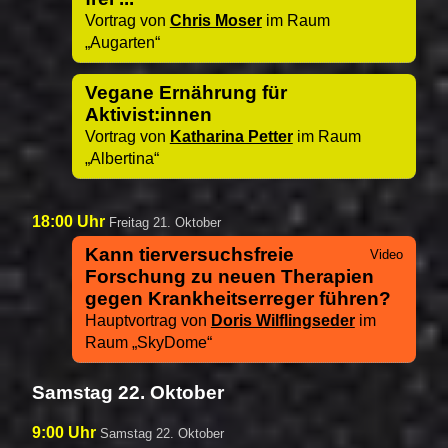
Vortrag von
Chris Moser
im Raum
Augarten
Vegane Ernährung für
Aktivist:innen
Vortrag von
Katharina Petter
im Raum
Albertina
18:00 Uhr
Freitag 21. Oktober
Kann tierversuchsfreie
Forschung zu neuen Therapien
gegen Krankheitserreger führen?
Hauptvortrag von
Doris Wilflingseder
im
Raum
SkyDome
Samstag 22. Oktober
9:00 Uhr
Samstag 22. Oktober