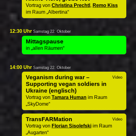
Vortrag von
Christina Prechtl
,
Remo Kiss
im Raum
Albertina
12:30 Uhr
Samstag 22. Oktober
Mittagspause
in
allen Räumen
14:00 Uhr
Samstag 22. Oktober
Veganism during war –
Supporting vegan soldiers in
Ukraine (englisch)
Vortrag von
Tamara Human
im Raum
SkyDome
TransFARMation
Vortrag von
Florian Sisolefski
im Raum
Augarten