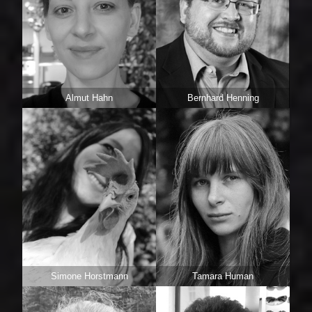
Almut Hahn
Bernhard Henning
Simone Horstmann
Tamara Human