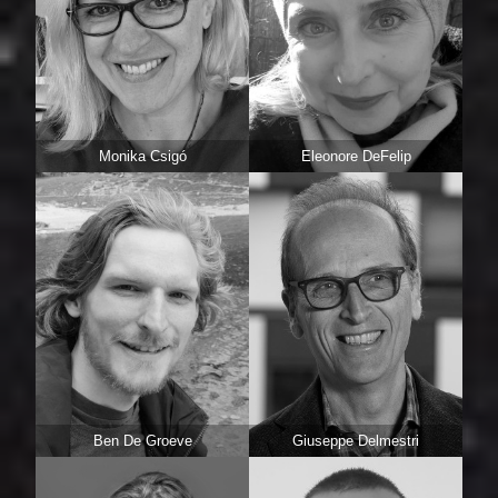
Monika Csigó
Eleonore DeFelip
Ben De Groeve
Giuseppe Delmestri