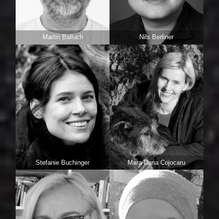
Martin Balluch
Nils Berliner
Stefanie Buchinger
Mara-Daria Cojocaru