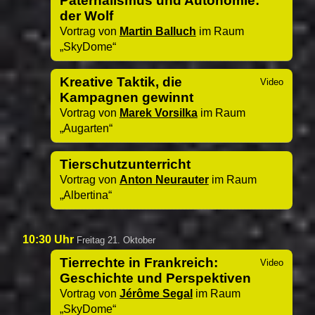
Paternalismus und Autonomie:
der Wolf
Vortrag von
Martin Balluch
im Raum
SkyDome
Kreative Taktik, die
Kampagnen gewinnt
Vortrag von
Marek Vorsilka
im Raum
Augarten
Tierschutzunterricht
Vortrag von
Anton Neurauter
im Raum
Albertina
10:30 Uhr
Freitag 21. Oktober
Tierrechte in Frankreich:
Geschichte und Perspektiven
Vortrag von
Jérôme Segal
im Raum
SkyDome