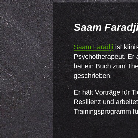
Saam Faradj
Saam Faradji
ist klin
Psychotherapeut. Er a
hat ein Buch zum Th
geschrieben.
Er hält Vorträge für 
Resilienz und arbeite
Trainingsprogramm fü