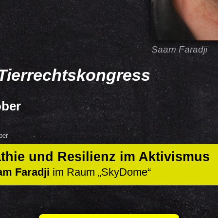
Saam Faradji
Tierrechtskongress
ober
ber
thie und Resilienz im Aktivismus
am Faradji
im Raum
SkyDome