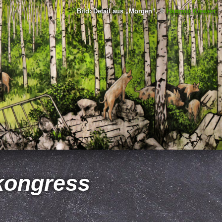
Bild: Detail aus
Morgen
, ©
Hartmut Kiewert
skongress