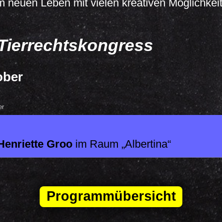
m neuen Leben mit vielen kreativen Möglichkei
Tierrechtskongress
ober
er
Henriette Groo
im Raum
Albertina
Programmübersicht