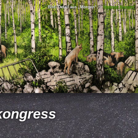
Bild: Detail aus
Morgen
, ©
Hartmut Kiewert
skongress