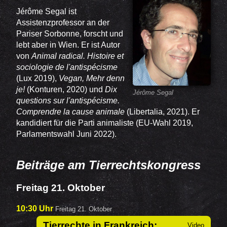
Jérôme Segal
ist
Assistenzprofessor an der
Pariser
Sorbonne
, forscht und
lebt aber in Wien. Er ist Autor
von
Animal radical. Histoire et
sociologie de l'antispécisme
(Lux 2019),
Vegan, Mehr denn
je!
(Konturen, 2020) und
Dix
Jérôme Segal
questions sur l'antispécisme.
Comprendre la cause animale
(Libertalia, 2021). Er
kandidiert für die
Parti animaliste
(EU-Wahl 2019,
Parlamentswahl Juni 2022).
Beiträge am Tierrechtskongress
Freitag 21. Oktober
10:30 Uhr
Freitag 21. Oktober
Tierrechte in Frankreich: